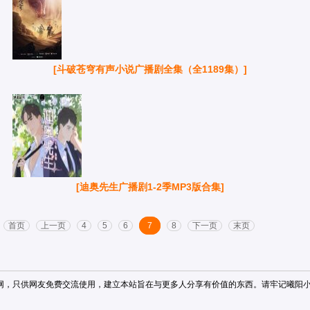
[斗破苍穹有声小说广播剧全集（全1189集）]
[迪奥先生广播剧1-2季MP3版合集]
首页
上一页
4
5
6
7
8
下一页
末页
网，只供网友免费交流使用，建立本站旨在与更多人分享有价值的东西。请牢记
曦阳