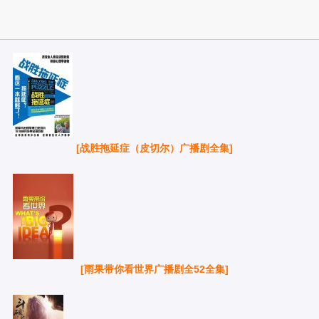
[战胜拖延症（皮切尔）广播剧全集]
[雨果带你看世界广播剧全52全集]