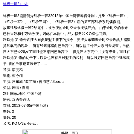
终极一班2.rmvb
终极一班3剧情简介终极一班32013年中国台湾青春偶像剧，是继《终极一班》、
《终极一家》、《终极三国》、《终极一班2》后的第五部终极系列偶像剧。
故事延续终极一班2结尾中，被改变的金时空未来接续开始。 由于金时空的未来
已被雷婷和中万钧改变，因此在本剧中，战力指数和K.O榜也回归。
呼延觉 罗·脩告诉汪大东灸舞盟主新下的指令，要汪大东调查金时空最近战力指数
异常飙高的现象， 所有线索都指向芭乐高中，所以盟主传汪大东回去调查，虽然
汪大东已经28岁了而且也不想回芭乐高中， 但是汪大东高中并没有毕业，而且在
呼延觉罗·脩的劝告下，以及也没有反对盟主的权利，所以只好回芭乐高中继续就
学, 新的故事也要展开了.......
导演: 廖斐鸿
编剧: 蓝今翎
主演: 汪东城 / 蔡芷纭 / 曾沛慈 / Spexial
类型: 剧情 / 喜剧
制片国家/地区: 中国台湾
语言: 汉语普通话
首播: 2013-07-05(中国台湾)
季数: 3
集数: 20
又名: KO ONE Re-act