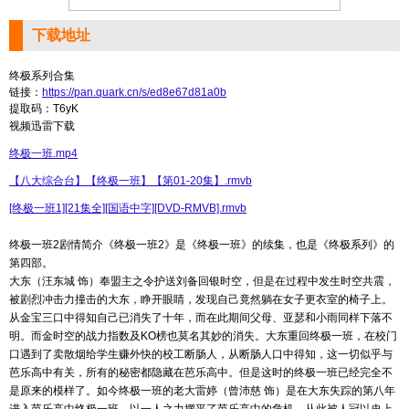
下载地址
终极系列合集
链接：
https://pan.quark.cn/s/ed8e67d81a0b
提取码：T6yK
视频迅雷下载
终极一班.mp4
【八大综合台】【终极一班】【第01-20集】.rmvb
[终极一班1][21集全][国语中字][DVD-RMVB].rmvb
终极一班2剧情简介《终极一班2》是《终极一班》的续集，也是《终极系列》的
第四部。
大东（汪东城 饰）奉盟主之令护送刘备回银时空，但是在过程中发生时空共震，
被剧烈冲击力撞击的大东，睁开眼睛，发现自己竟然躺在女子更衣室的椅子上。
从金宝三口中得知自己已消失了十年，而在此期间父母、亚瑟和小雨同样下落不
明。而金时空的战力指数及KO榜也莫名其妙的消失。大东重回终极一班，在校门
口遇到了卖散烟给学生赚外快的校工断肠人，从断肠人口中得知，这一切似乎与
芭乐高中有关，所有的秘密都隐藏在芭乐高中。但是这时的终极一班已经完全不
是原来的模样了。如今终极一班的老大雷婷（曾沛慈 饰）是在大东失踪的第八年