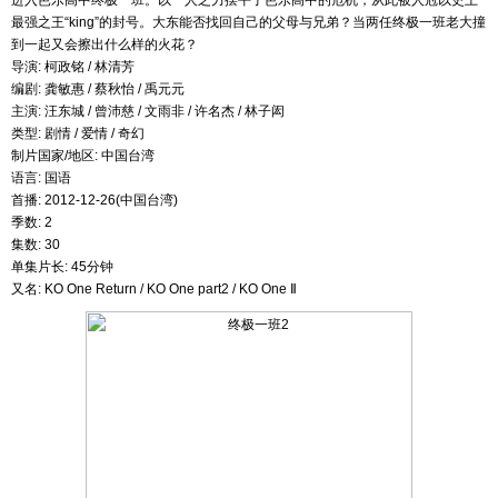
进入芭乐高中终极一班。以一人之力摆平了芭乐高中的危机，从此被人冠以史上
最强之王“king”的封号。大东能否找回自己的父母与兄弟？当两任终极一班老大撞
到一起又会擦出什么样的火花？
导演: 柯政铭 / 林清芳
编剧: 龚敏惠 / 蔡秋怡 / 禹元元
主演: 汪东城 / 曾沛慈 / 文雨非 / 许名杰 / 林子闳
类型: 剧情 / 爱情 / 奇幻
制片国家/地区: 中国台湾
语言: 国语
首播: 2012-12-26(中国台湾)
季数: 2
集数: 30
单集片长: 45分钟
又名: KO One Return / KO One part2 / KO One Ⅱ