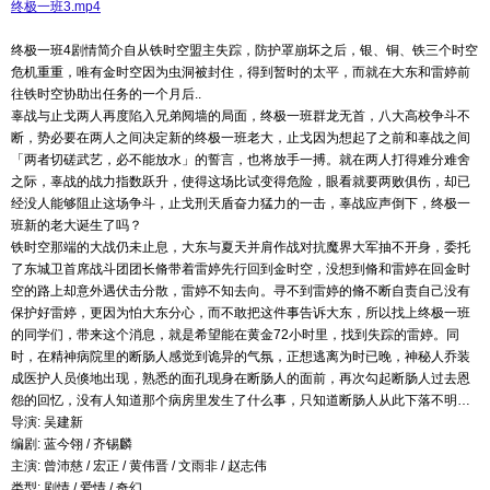
终极一班3.mp4
终极一班4剧情简介自从铁时空盟主失踪，防护罩崩坏之后，银、铜、铁三个时空
危机重重，唯有金时空因为虫洞被封住，得到暂时的太平，而就在大东和雷婷前
往铁时空协助出任务的一个月后..
辜战与止戈两人再度陷入兄弟阋墙的局面，终极一班群龙无首，八大高校争斗不
断，势必要在两人之间决定新的终极一班老大，止戈因为想起了之前和辜战之间
「两者切磋武艺，必不能放水」的誓言，也将放手一搏。就在两人打得难分难舍
之际，辜战的战力指数跃升，使得这场比试变得危险，眼看就要两败俱伤，却已
经没人能够阻止这场争斗，止戈刑天盾奋力猛力的一击，辜战应声倒下，终极一
班新的老大诞生了吗？
铁时空那端的大战仍未止息，大东与夏天并肩作战对抗魔界大军抽不开身，委托
了东城卫首席战斗团团长脩带着雷婷先行回到金时空，没想到脩和雷婷在回金时
空的路上却意外遇伏击分散，雷婷不知去向。寻不到雷婷的脩不断自责自己没有
保护好雷婷，更因为怕大东分心，而不敢把这件事告诉大东，所以找上终极一班
的同学们，带来这个消息，就是希望能在黄金72小时里，找到失踪的雷婷。同
时，在精神病院里的断肠人感觉到诡异的气氛，正想逃离为时已晚，神秘人乔装
成医护人员倏地出现，熟悉的面孔现身在断肠人的面前，再次勾起断肠人过去恩
怨的回忆，没有人知道那个病房里发生了什么事，只知道断肠人从此下落不明…
导演: 吴建新
编剧: 蓝今翎 / 齐锡麟
主演: 曾沛慈 / 宏正 / 黄伟晋 / 文雨非 / 赵志伟
类型: 剧情 / 爱情 / 奇幻