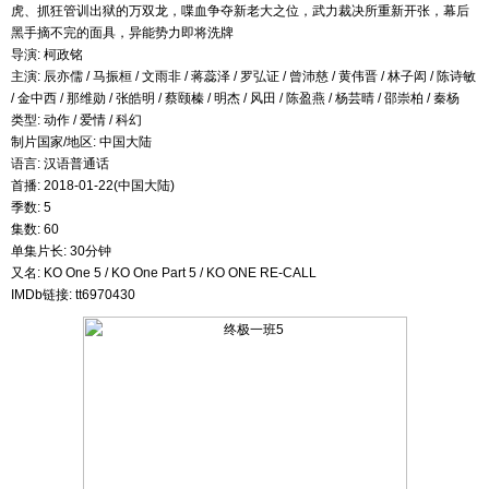
虎、抓狂管训出狱的万双龙，喋血争夺新老大之位，武力裁决所重新开张，幕后
黑手摘不完的面具，异能势力即将洗牌
导演: 柯政铭
主演: 辰亦儒 / 马振桓 / 文雨非 / 蒋蕊泽 / 罗弘证 / 曾沛慈 / 黄伟晋 / 林子闳 / 陈诗敏
/ 金中西 / 那维勋 / 张皓明 / 蔡颐榛 / 明杰 / 风田 / 陈盈燕 / 杨芸晴 / 邵崇柏 / 秦杨
类型: 动作 / 爱情 / 科幻
制片国家/地区: 中国大陆
语言: 汉语普通话
首播: 2018-01-22(中国大陆)
季数: 5
集数: 60
单集片长: 30分钟
又名: KO One 5 / KO One Part 5 / KO ONE RE-CALL
IMDb链接: tt6970430