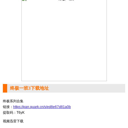
终极一班3下载地址
终极系列合集
链接：
https://pan.quark.cn/s/ed8e67d81a0b
提取码：T6yK
视频迅雷下载