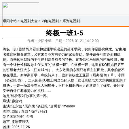
曦阳小站
>
电视剧大全
>
内地电视剧
>
系列电视剧
终极一班1-5
作者：夕阳小编
日期：2026-01-21 14:12:00
终极一班1剧情简介看似和普通学校没差的芭乐学院，实则却是卧虎藏龙。它由知
名教育家投资建立，又有来自各方有势力的家长赞助。硬件设备可谓齐全和优
良。而来这里就读的学生也都是各有各的特长。在看似和乐融融的芭乐校园，却
有一个让校长和教导主任头疼的“终极一班”。在终极一班，这里有KO榜排行第三
的班级老大汪大东（汪东城 饰）。大东敬畏的东西只有班主任田欣，其余的都不
放在眼里。新学期开学，班级转来了二位新转校生王亚瑟（辰亦儒 饰）和丁小雨
（炎亚纶 饰）。二人皆是KO榜上响当当的人物，这让班级老大大东的位置受到了
威胁，于是一场决斗在三人间展开，不打不相识的三人迅速结为了好友。开始接
受来自外在邪恶势力的挑战……
这是“终极系列”故事的第一部。
导演: 廖斐鸿
主演: 汪东城 / 辰亦儒 / 炎亚纶 / 唐禹哲 / melody
类型: 剧情 / 喜剧 / 动作 / 科幻
制片国家/地区: 台湾
语言: 汉语普通话
首播: 2005-11-26