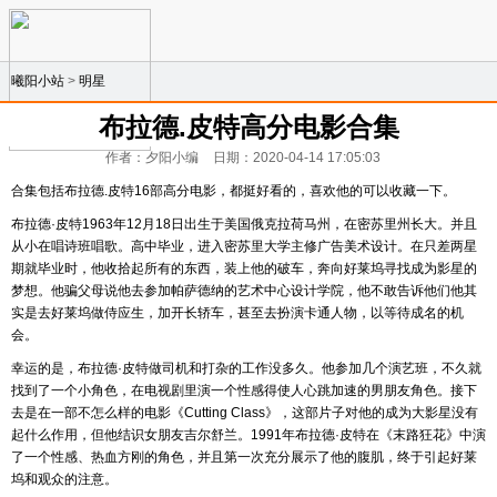
曦阳小站
>
明星
布拉德.皮特高分电影合集
作者：夕阳小编
日期：2020-04-14 17:05:03
合集包括布拉德.皮特16部高分电影，都挺好看的，喜欢他的可以收藏一下。
布拉德·皮特1963年12月18日出生于美国俄克拉荷马州，在密苏里州长大。并且
从小在唱诗班唱歌。高中毕业，进入密苏里大学主修广告美术设计。在只差两星
期就毕业时，他收拾起所有的东西，装上他的破车，奔向好莱坞寻找成为影星的
梦想。他骗父母说他去参加帕萨德纳的艺术中心设计学院，他不敢告诉他们他其
实是去好莱坞做侍应生，加开长轿车，甚至去扮演卡通人物，以等待成名的机
会。
幸运的是，布拉德·皮特做司机和打杂的工作没多久。他参加几个演艺班，不久就
找到了一个小角色，在电视剧里演一个性感得使人心跳加速的男朋友角色。接下
去是在一部不怎么样的电影《Cutting Class》，这部片子对他的成为大影星没有
起什么作用，但他结识女朋友吉尔舒兰。1991年布拉德·皮特在《末路狂花》中演
了一个性感、热血方刚的角色，并且第一次充分展示了他的腹肌，终于引起好莱
坞和观众的注意。