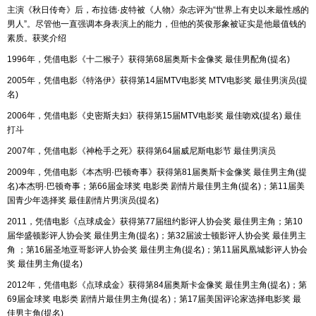
主演《秋日传奇》后，布拉德·皮特被《人物》杂志评为“世界上有史以来最性感的
男人”。尽管他一直强调本身表演上的能力，但他的英俊形象被证实是他最值钱的
素质。获奖介绍
1996年，凭借电影《十二猴子》获得第68届奥斯卡金像奖 最佳男配角(提名)
2005年，凭借电影《特洛伊》获得第14届MTV电影奖 MTV电影奖 最佳男演员(提
名)
2006年，凭借电影《史密斯夫妇》获得第15届MTV电影奖 最佳吻戏(提名) 最佳
打斗
2007年，凭借电影《神枪手之死》获得第64届威尼斯电影节 最佳男演员
2009年，凭借电影《本杰明·巴顿奇事》获得第81届奥斯卡金像奖 最佳男主角(提
名)本杰明·巴顿奇事；第66届金球奖 电影类 剧情片最佳男主角(提名)；第11届美
国青少年选择奖 最佳剧情片男演员(提名)
2011，凭借电影《点球成金》获得第77届纽约影评人协会奖 最佳男主角；第10
届华盛顿影评人协会奖 最佳男主角(提名)；第32届波士顿影评人协会奖 最佳男主
角 ；第16届圣地亚哥影评人协会奖 最佳男主角(提名)；第11届凤凰城影评人协会
奖 最佳男主角(提名)
2012年，凭借电影《点球成金》获得第84届奥斯卡金像奖 最佳男主角(提名)；第
69届金球奖 电影类 剧情片最佳男主角(提名)；第17届美国评论家选择电影奖 最
佳男主角(提名)