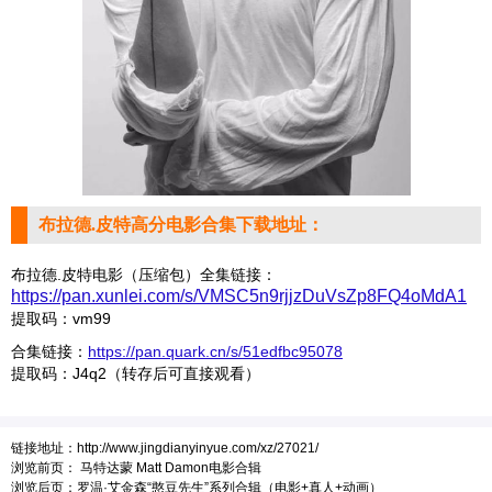
布拉德.皮特高分电影合集下载地址：
布拉德.皮特电影（压缩包）全集链接：
https://pan.xunlei.com/s/VMSC5n9rjjzDuVsZp8FQ4oMdA1
提取码：vm99
合集链接：
https://pan.quark.cn/s/51edfbc95078
提取码：J4q2（转存后可直接观看）
链接地址：
http://www.jingdianyinyue.com/xz/27021/
浏览前页：
马特达蒙 Matt Damon电影合辑
浏览后页：
罗温·艾金森“憨豆先生”系列合辑（电影+真人+动画）