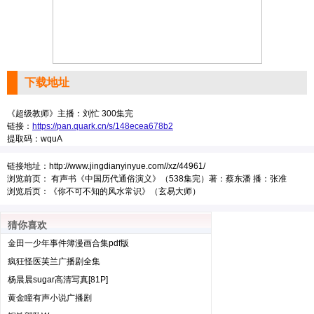
下载地址
《超级教师》主播：刘忙 300集完
链接：
https://pan.quark.cn/s/148ecea678b2
提取码：wquA
链接地址：
http://www.jingdianyinyue.com//xz/44961/
浏览前页：
有声书《中国历代通俗演义》（538集完）著：蔡东潘 播：张准
浏览后页：
《你不可不知的风水常识》（玄易大师）
猜你喜欢
金田一少年事件簿漫画合集pdf版
疯狂怪医芙兰广播剧全集
杨晨晨sugar高清写真[81P]
黄金瞳有声小说广播剧