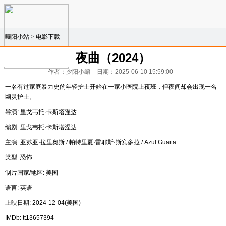
曦阳小站
>
电影下载
夜曲（2024）
作者：夕阳小编
日期：2025-06-10 15:59:00
一名有过家庭暴力史的年轻护士开始在一家小医院上夜班，但夜间却会出现一名
幽灵护士。
导演: 里戈韦托·卡斯塔涅达
编剧: 里戈韦托·卡斯塔涅达
主演: 亚苏亚·拉里奥斯 / 帕特里夏·雷耶斯·斯宾多拉 / Azul Guaita
类型: 恐怖
制片国家/地区: 美国
语言: 英语
上映日期: 2024-12-04(美国)
IMDb: tt13657394