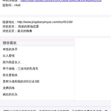
4k高清链接：
https://pan.xunlei.com/s/VOQCndGPosgbTokV6Qksuvg2A1#
提取码：r4a6
链接地址：
http://www.jingdianyinyue.com//xz/45108/
浏览前页：
我谈的那场恋爱
浏览后页：
最后的晚餐
猜你喜欢
奇怪的杀手
出入爱情
因为我是女人
带子雄狼：三涂河的乳母车
双生爱相杀
黑帮大佬和我的365日全3部
龙腾四海
疯狂的石头