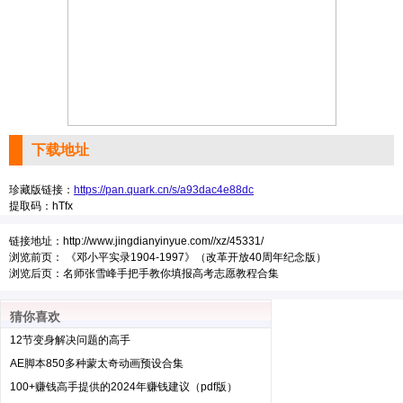
下载地址
珍藏版链接：
https://pan.quark.cn/s/a93dac4e88dc
提取码：hTfx
链接地址：
http://www.jingdianyinyue.com//xz/45331/
浏览前页：
《邓小平实录1904-1997》（改革开放40周年纪念版）
浏览后页：
名师张雪峰手把手教你填报高考志愿教程合集
猜你喜欢
12节变身解决问题的高手
AE脚本850多种蒙太奇动画预设合集
100+赚钱高手提供的2024年赚钱建议（pdf版）