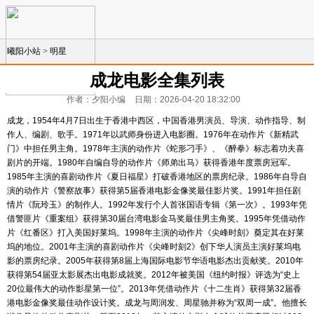
曦阳小站
>
明星
成龙电影全集列表
作者：夕阳小编
日期：2026-04-20 18:32:00
成龙，1954年4月7日出生于香港中西区，中国香港男演员、导演、动作指导、制
作人、编剧、歌手。1971年以武师身份进入电影圈。1976年在动作片《新精武
门》中担任男主角。1978年主演的动作片《蛇形刁手》、《醉拳》标志着功夫喜
剧片的开端。1980年自编自导的动作片《师弟出马》获得香港年度票房冠军。
1985年主演的喜剧动作片《夏日福星》打破香港地区的票房纪录。1986年自导自
演的动作片《警察故事》获得第5届香港电影金像奖最佳影片奖。1991年担任剧
情片《阮玲玉》的制作人。1992年发行个人首张国语专辑《第一次》。1993年凭
借警匪片《重案组》获得第30届台湾电影金马奖最佳男主角奖。1995年凭借动作
片《红番区》打入美国好莱坞。1998年主演的动作片《尖峰时刻》奠定其在好莱
坞的地位。2001年主演的喜剧动作片《尖峰时刻2》创下华人演员主演好莱坞电
影的票房纪录。2005年获得第8届上海国际电影节华语电影杰出贡献奖。2010年
获得第54届亚太影展杰出电影成就奖。2012年被美国《纽约时报》评选为“史上
20位最伟大的动作影星第一位”。2013年凭借动作片《十二生肖》获得第32届香
港电影金像奖最佳动作设计奖。成龙与周润发、周星驰并称为“双周一成”。他擅长