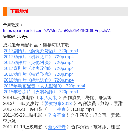
下载地址
合集链接：
https://pan.xunlei.com/s/VMor7ahRshZh428CE6LFnpchA1
提取码：b9ys
成龙近年电影作品：链接可以下载
2017剧情片《解忧杂货店》.720p.mp4
2017动作片《机器之血》.720p.mp4
2017动作片《英伦对决》.720p.mp4
2017喜剧片《功夫瑜伽》.720p.mp4
2016动作片《铁道飞虎》.720p.mp4
2016动作片《绝地逃亡》.720p.mp4
2015年动画配音《功夫熊猫3》.720p.mp4
2015年贺岁片《天将雄师》.720p.mp4
2014年贺岁电影《
私人订制
》合作演员：葛优、舒淇等
2013年上映贺岁片《
警察故事2013
》合作演员：刘烨，景甜
2012-12-20上映电影《
十二生肖
》.1080p.mp4
2011-09-23上映电影《
辛亥革命
》合作演员：赵文暄、姜武、
李冰冰
2011-01-19上映电影《
新少林寺
》合作演员：范冰冰、谢霆