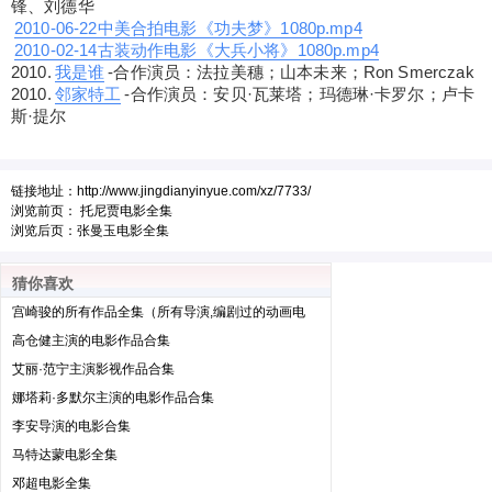
锋、刘德华
2010-06-22中美合拍电影《功夫梦》1080p.mp4
2010-02-14古装动作电影《大兵小将》1080p.mp4
2010.
我是谁
-合作演员：法拉美穗；山本未来；Ron Smerczak
2010.
邻家特工
-合作演员：安贝·瓦莱塔；玛德琳·卡罗尔；卢卡
斯·提尔
链接地址：
http://www.jingdianyinyue.com/xz/7733/
浏览前页：
托尼贾电影全集
浏览后页：
张曼玉电影全集
猜你喜欢
宫崎骏的所有作品全集（所有导演,编剧过的动画电
影）
高仓健主演的电影作品合集
艾丽·范宁主演影视作品合集
娜塔莉·多默尔主演的电影作品合集
李安导演的电影合集
马特达蒙电影全集
邓超电影全集