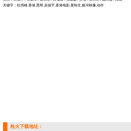
关键字：杜琪峰,香港,黑帮,吴镇宇,香港电影,黄秋生,银河映像,动作
枪火下载地址：