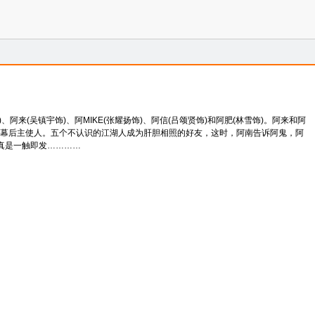
(吴镇宇饰)、阿MIKE(张耀扬饰)、阿信(吕颂贤饰)和阿肥(林雪饰)。阿来和阿
清了幕后主使人。五个不认识的江湖人成为肝胆相照的好友，这时，阿南告诉阿鬼，阿
真是一触即发…………