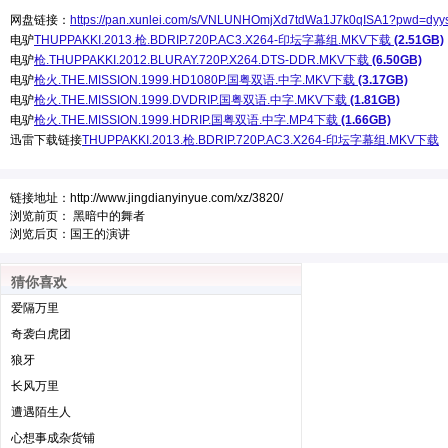
网盘链接：
https://pan.xunlei.com/s/VNLUNHOmjXd7tdWa1J7k0qISA1?pwd=dyy
电驴
THUPPAKKI.2013.枪.BDRIP.720P.AC3.X264-印坛字幕组.MKV下载
(2.51GB)
电驴
枪.THUPPAKKI.2012.BLURAY.720P.X264.DTS-DDR.MKV下载
(6.50GB)
电驴
枪火.THE.MISSION.1999.HD1080P.国粤双语.中字.MKV下载
(3.17GB)
电驴
枪火.THE.MISSION.1999.DVDRIP.国粤双语.中字.MKV下载
(1.81GB)
电驴
枪火.THE.MISSION.1999.HDRIP.国粤双语.中字.MP4下载
(1.66GB)
迅雷下载链接
THUPPAKKI.2013.枪.BDRIP.720P.AC3.X264-印坛字幕组.MKV下载
链接地址：
http://www.jingdianyinyue.com/xz/3820/
浏览前页：
黑暗中的舞者
浏览后页：
国王的演讲
猜你喜欢
爱隔万里
奇袭白虎团
狼牙
长风万里
遭遇陌生人
心想事成杂货铺