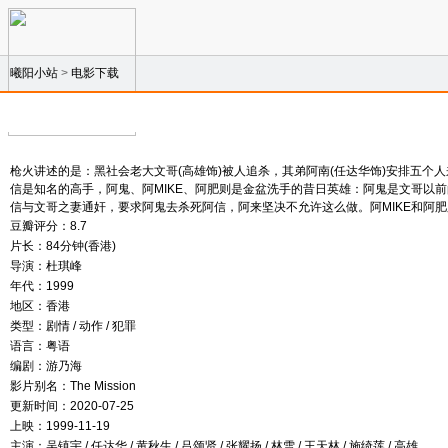
曦阳小站
>
电影下载
枪火讲述的是：黑社会老大文哥(高雄饰)被人追杀，其弟阿南(任达华饰)安排五个人来
信是知名的高手，阿鬼、阿MIKE、阿肥则是金盆洗手的昔日英雄：阿鬼是文哥以
信与文哥之妻通奸，要求阿鬼去杀死阿信，阿来坚决不允许这么做。阿MIKE和阿
豆瓣评分：8.7
片长：84分钟(香港)
导演：杜琪峰
年代：1999
地区：香港
类型：剧情 / 动作 / 犯罪
语言：粤语
编剧：游乃海
影片别名：The Mission
更新时间：2020-07-25
上映：1999-11-19
主演：吴镇宇 / 任达华 / 黄秋生 / 吕颂贤 / 张耀扬 / 林雪 / 王天林 / 施绮莲 / 高雄