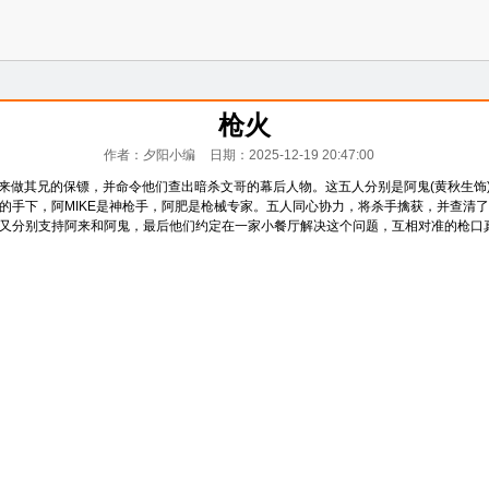
枪火
作者：夕阳小编
日期：2025-12-19 20:47:00
做其兄的保镖，并命令他们查出暗杀文哥的幕后人物。这五人分别是阿鬼(黄秋生饰)、阿来
前的手下，阿MIKE是神枪手，阿肥是枪械专家。五人同心协力，将杀手擒获，并查
肥又分别支持阿来和阿鬼，最后他们约定在一家小餐厅解决这个问题，互相对准的枪口