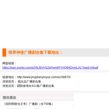
暗界神使广播剧合集下载地址：
网盘链接：
https://pan.xunlei.com/s/VNJ9Vjy5ZpFwm6FYHQ84DnmLA1?pwd=hfqa#
链接地址：
http://www.jingdianyinyue.com/xz/38870/
浏览前页：
残次品广播剧合集
浏览后页：
阴阳食谱全421集广播剧合集
猜你喜欢
《回到明朝当王爷》广播剧（全750集）