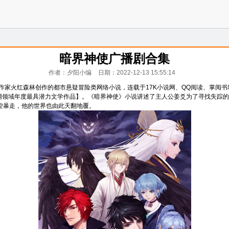
暗界神使广播剧合集
作者：夕阳小编
日期：2022-12-13 15:55:14
作家火红森林创作的都市悬疑冒险类网络小说，连载于17K小说网、QQ阅读、掌阅书
【互联网领域年度最具潜力文学作品】。《暗界神使》小说讲述了主人公姜爻为了寻找失
控暴走，他的世界也由此天翻地覆。