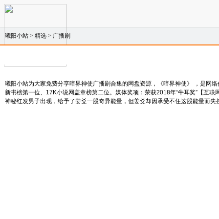
曦阳小站
>
精选
>
广播剧
曦阳小站为大家免费分享暗界神使广播剧合集的网盘资源，《暗界神使》 ，是网络
新书榜第一位、17K小说网盖章榜第二位。媒体奖项：荣获2018年“牛耳奖”
神秘红发男子出现，给予了姜爻一股奇异能量，但姜爻却因承受不住这股能量而失