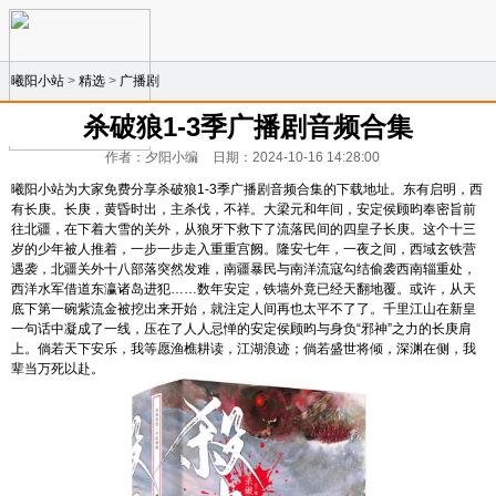
曦阳小站
>
精选
>
广播剧
杀破狼1-3季广播剧音频合集
作者：夕阳小编
日期：2024-10-16 14:28:00
曦阳小站为大家免费分享杀破狼1-3季广播剧音频合集的下载地址。东有启明，西
有长庚。长庚，黄昏时出，主杀伐，不祥。大梁元和年间，安定侯顾昀奉密旨前
往北疆，在下着大雪的关外，从狼牙下救下了流落民间的四皇子长庚。这个十三
岁的少年被人推着，一步一步走入重重宫阙。隆安七年，一夜之间，西域玄铁营
遇袭，北疆关外十八部落突然发难，南疆暴民与南洋流寇勾结偷袭西南辎重处，
西洋水军借道东瀛诸岛进犯……数年安定，铁墙外竟已经天翻地覆。或许，从天
底下第一碗紫流金被挖出来开始，就注定人间再也太平不了了。千里江山在新皇
一句话中凝成了一线，压在了人人忌惮的安定侯顾昀与身负“邪神”之力的长庚肩
上。倘若天下安乐，我等愿渔樵耕读，江湖浪迹；倘若盛世将倾，深渊在侧，我
辈当万死以赴。