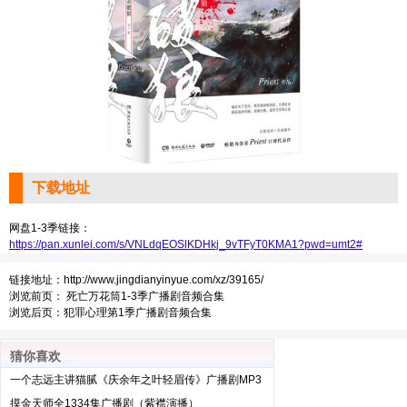
下载地址
网盘1-3季链接：
https://pan.xunlei.com/s/VNLdqEOSlKDHkj_9vTFyT0KMA1?pwd=umt2#
链接地址：
http://www.jingdianyinyue.com/xz/39165/
浏览前页：
死亡万花筒1-3季广播剧音频合集
浏览后页：
犯罪心理第1季广播剧音频合集
猜你喜欢
一个志远主讲猫腻《庆余年之叶轻眉传》广播剧MP3
版（273集完结）
摸金天师全1334集广播剧（紫襟演播）