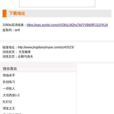
下载地址
1080p高清链接：
https://pan.xunlei.com/s/VO8uLM2hs7b0YVB80fPJ11FIA1#
提取码：qnfi
链接地址：
http://www.jingdianyinyue.com/xz/43523/
浏览前页：
天堂糖果
浏览后页：
企鹅与渔夫
猜你喜欢
情场杀手
告别练习
一些怪人
大话西游1-2
红灯记
理发之王