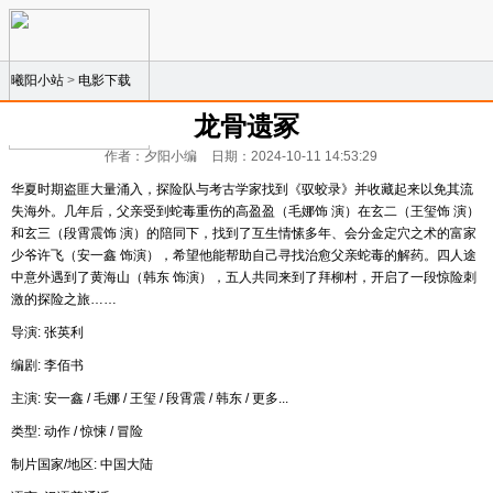
曦阳小站
>
电影下载
龙骨遗冢
作者：夕阳小编
日期：2024-10-11 14:53:29
华夏时期盗匪大量涌入，探险队与考古学家找到《驭蛟录》并收藏起来以免其流
失海外。几年后，父亲受到蛇毒重伤的高盈盈（毛娜饰 演）在玄二（王玺饰 演）
和玄三（段霄震饰 演）的陪同下，找到了互生情愫多年、会分金定穴之术的富家
少爷许飞（安一鑫 饰演），希望他能帮助自己寻找治愈父亲蛇毒的解药。四人途
中意外遇到了黄海山（韩东 饰演），五人共同来到了拜柳村，开启了一段惊险刺
激的探险之旅……
导演: 张英利
编剧: 李佰书
主演: 安一鑫 / 毛娜 / 王玺 / 段霄震 / 韩东 / 更多...
类型: 动作 / 惊悚 / 冒险
制片国家/地区: 中国大陆