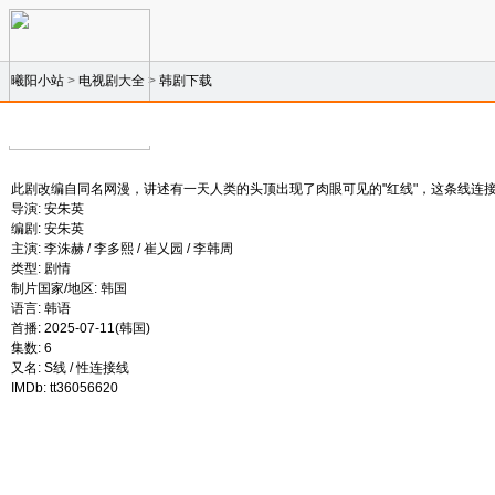
曦阳小站
>
电视剧大全
>
韩剧下载
此剧改编自同名网漫，讲述有一天人类的头顶出现了肉眼可见的"红线"，这条线连
导演: 安朱英
编剧: 安朱英
主演: 李洙赫 / 李多熙 / 崔乂园 / 李韩周
类型: 剧情
制片国家/地区: 韩国
语言: 韩语
首播: 2025-07-11(韩国)
集数: 6
又名: S线 / 性连接线
IMDb: tt36056620