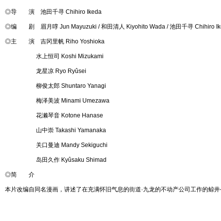
◎导 演 池田千寻 Chihiro Ikeda
◎编 剧 眉月啍 Jun Mayuzuki / 和田清人 Kiyohito Wada / 池田千寻 Chihiro Ik
◎主 演 吉冈里帆 Riho Yoshioka
水上恒司 Koshi Mizukami
龙星凉 Ryo Ryûsei
柳俊太郎 Shuntaro Yanagi
梅泽美波 Minami Umezawa
花濑琴音 Kotone Hanase
山中崇 Takashi Yamanaka
关口曼迪 Mandy Sekiguchi
岛田久作 Kyûsaku Shimad
◎简 介
本片改编自同名漫画，讲述了在充满怀旧气息的街道·九龙的不动产公司工作的鲸井