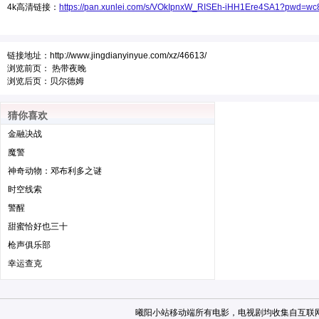
4k高清链接：
https://pan.xunlei.com/s/VOkIpnxW_RISEh-iHH1Ere4SA1?pwd=w
链接地址：
http://www.jingdianyinyue.com/xz/46613/
浏览前页：
热带夜晚
浏览后页：
贝尔德姆
猜你喜欢
金融决战
魔警
神奇动物：邓布利多之谜
时空线索
警醒
甜蜜恰好也三十
枪声俱乐部
幸运查克
曦阳小站移动端
所有电影，电视剧均收集自互联