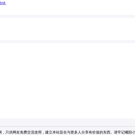
c8n#
网，只供网友免费交流使用，建立本站旨在与更多人分享有价值的东西。请牢记
曦阳