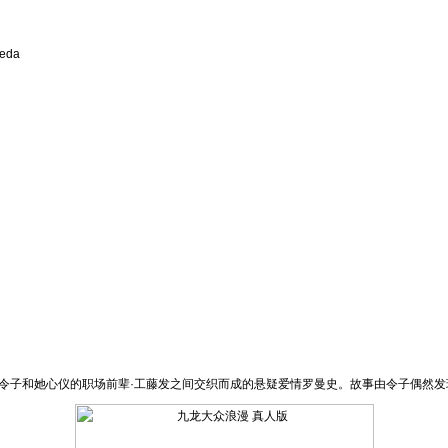
eda
令子和她心仪的职场前辈·工藤发之间交织而成的悬疑爱情罗曼史。故事由令子偶然发现