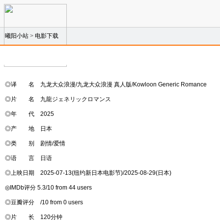
曦阳小站
>
电影下载
◎译 名 九龙大众浪漫/九龙大众浪漫 真人版/Kowloon Generic Romance
◎片 名 九龍ジェネリックロマンス
◎年 代 2025
◎产 地 日本
◎类 别 剧情/爱情
◎语 言 日语
◎上映日期 2025-07-13(纽约新日本电影节)/2025-08-29(日本)
◎IMDb评分 5.3/10 from 44 users
◎豆瓣评分 /10 from 0 users
◎片 长 120分钟